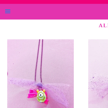
Menu
AL
Prezzo
di
listino