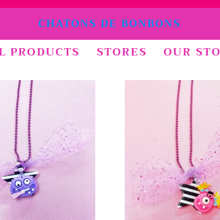
CHATONS DE BONBONS
L PRODUCTS
STORES
OUR ST
Prezzo
Prezzo
di
di
listino
listino